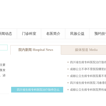
新闻动态
门诊科室
名医简介
民族公益
预约挂
显示
院内新闻 Hospital News
媒体报道 Media
+
四川省生殖专科医院治疗胎
主要
+
成都公立不孕不育医院哪里
复发
、泌
生殖专科医院怎么样
+
成都公立生殖专科医院看不
+
四川省生殖专科医院 冯春香
四川省生殖专科医院治疗胎停怎么
+
成都公立生殖专科医院男性
样？
+
成都公立生殖专科医院讲解