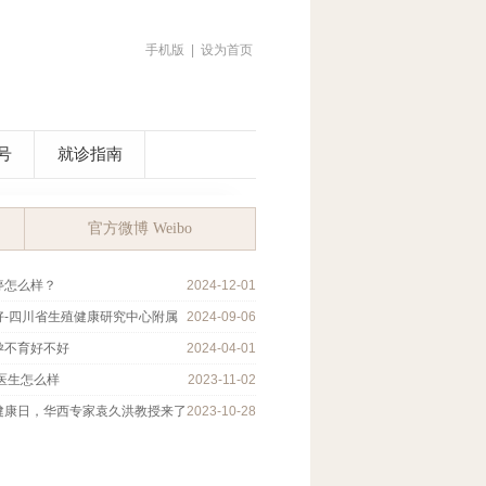
手机版
|
设为首页
号
就诊指南
快捷服务
在线预约
官方微博 Weibo
免费电话
停怎么样？
2024-12-01
好-四川省生殖健康研究中心附属
2024-09-06
QQ 预约
孕不育好不好
2024-04-01
医生怎么样
2023-11-02
健康日，华西专家袁久洪教授来了
2023-10-28
预约挂号
染色体非查不可吗
2023-10-15