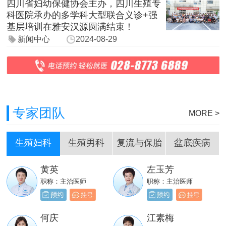
四川省妇幼保健协会主办，四川生殖专
科医院承办的多学科大型联合义诊+强
基层培训在雅安汉源圆满结束！
新闻中心
2024-08-29
专家团队
MORE >
生殖妇科
生殖男科
复流与保胎
盆底疾病
黄英
左玉芳
刘嵩
岳成堂
职称：主治医师
职称：主治医师
职称：主治医师
职称：主治医师
贺必新
邓天财
何庆
江素梅