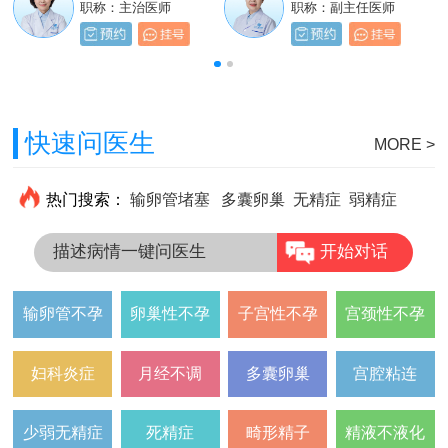
职称：主治医师
职称：主治医师
职称：主治医师
职称：副主任医师
快速问医生
MORE >
热门搜索：
输卵管堵塞
多囊卵巢
无精症
弱精症
描述病情一键问医生
开始对话
输卵管不孕
卵巢性不孕
子宫性不孕
宫颈性不孕
妇科炎症
月经不调
多囊卵巢
宫腔粘连
少弱无精症
死精症
畸形精子
精液不液化