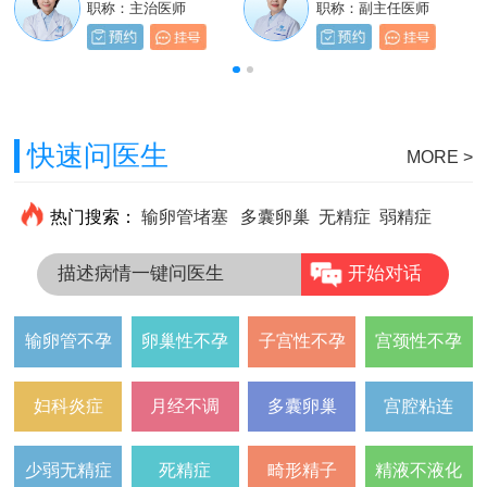
职称：主治医师
职称：主治医师
职称：主治医师
职称：副主任医师
快速问医生
MORE >
热门搜索：
输卵管堵塞
多囊卵巢
无精症
弱精症
描述病情一键问医生
开始对话
输卵管不孕
卵巢性不孕
子宫性不孕
宫颈性不孕
妇科炎症
月经不调
多囊卵巢
宫腔粘连
少弱无精症
死精症
畸形精子
精液不液化