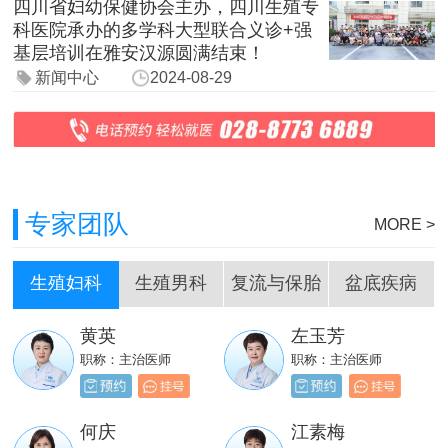
四川省妇幼保健协会主办，四川生殖专
科医院承办的多学科大型联合义诊+强
基层培训在雅安汉源圆满结束！
新闻中心
2024-08-29
专家团队
MORE >
生殖妇科
生殖男科
复流与保胎
盆底疾病
黄英
左玉芳
刘嵩
岳成堂
职称：主治医师
职称：主治医师
职称：主治医师
职称：主治医师
贺必新
邓天财
何庆
江素梅