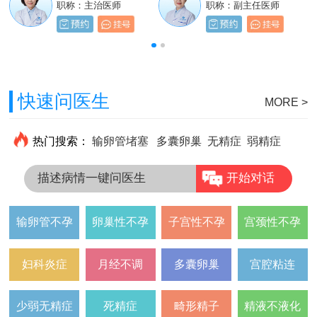
职称：主治医师
职称：主治医师
职称：主治医师
职称：副主任医师
快速问医生
MORE >
热门搜索：
输卵管堵塞
多囊卵巢
无精症
弱精症
描述病情一键问医生
开始对话
输卵管不孕
卵巢性不孕
子宫性不孕
宫颈性不孕
妇科炎症
月经不调
多囊卵巢
宫腔粘连
少弱无精症
死精症
畸形精子
精液不液化