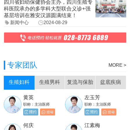
四川省妇幼保健协会主办，四川生殖专
科医院承办的多学科大型联合义诊+强
基层培训在雅安汉源圆满结束！
新闻中心
2024-08-29
专家团队
MORE >
生殖妇科
生殖男科
复流与保胎
盆底疾病
黄英
左玉芳
刘嵩
岳成堂
职称：主治医师
职称：主治医师
职称：主治医师
职称：主治医师
贺必新
邓天财
何庆
江素梅