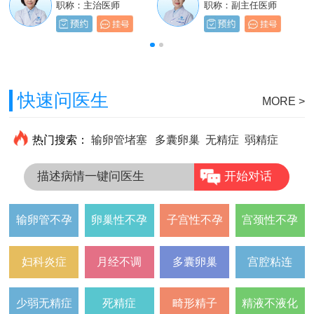
职称：主治医师
职称：主治医师
职称：主治医师
职称：副主任医师
快速问医生
MORE >
热门搜索：
输卵管堵塞
多囊卵巢
无精症
弱精症
描述病情一键问医生
开始对话
输卵管不孕
卵巢性不孕
子宫性不孕
宫颈性不孕
妇科炎症
月经不调
多囊卵巢
宫腔粘连
少弱无精症
死精症
畸形精子
精液不液化