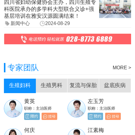
四川省妇幼保健协会主办，四川生殖专
科医院承办的多学科大型联合义诊+强
基层培训在雅安汉源圆满结束！
新闻中心
2024-08-29
专家团队
MORE >
生殖妇科
生殖男科
复流与保胎
盆底疾病
黄英
左玉芳
刘嵩
岳成堂
职称：主治医师
职称：主治医师
职称：主治医师
职称：主治医师
贺必新
邓天财
何庆
江素梅