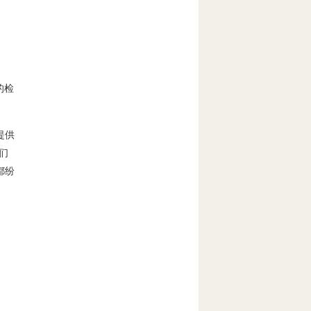
的检
提供
们
都纷