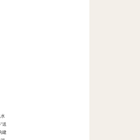
黑水
“送
构建