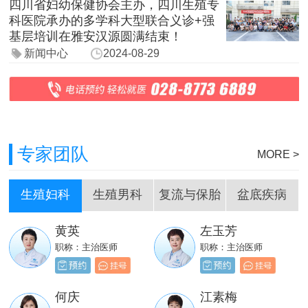
四川省妇幼保健协会主办，四川生殖专
科医院承办的多学科大型联合义诊+强
基层培训在雅安汉源圆满结束！
新闻中心
2024-08-29
专家团队
MORE >
生殖妇科
生殖男科
复流与保胎
盆底疾病
黄英
左玉芳
刘嵩
岳成堂
职称：主治医师
职称：主治医师
职称：主治医师
职称：主治医师
贺必新
邓天财
何庆
江素梅