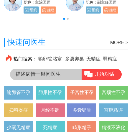
职称：主治医师
职称：主治医师
职称：主治医师
职称：副主任医师
快速问医生
MORE >
热门搜索：
输卵管堵塞
多囊卵巢
无精症
弱精症
描述病情一键问医生
开始对话
输卵管不孕
卵巢性不孕
子宫性不孕
宫颈性不孕
妇科炎症
月经不调
多囊卵巢
宫腔粘连
少弱无精症
死精症
畸形精子
精液不液化