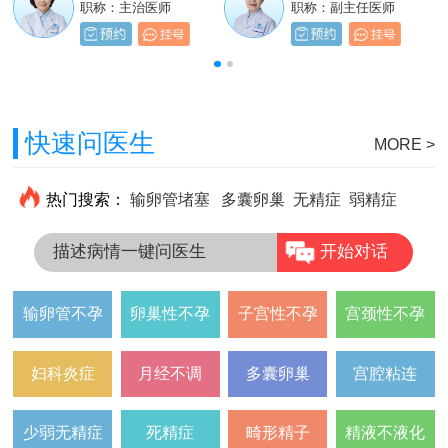
职称：主治医师
职称：主治医师
职称：主治医师
职称：副主任医师
快速问医生
MORE >
热门搜索：
输卵管堵塞
多囊卵巢
无精症
弱精症
描述病情一键问医生
开始对话
输卵管不孕
卵巢性不孕
子宫性不孕
宫颈性不孕
妇科炎症
月经不调
多囊卵巢
宫腔粘连
少弱无精症
死精症
畸形精子
精液不液化