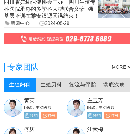
四川省妇幼保健协会主办，四川生殖专
科医院承办的多学科大型联合义诊+强
基层培训在雅安汉源圆满结束！
新闻中心
2024-08-29
专家团队
MORE >
生殖妇科
生殖男科
复流与保胎
盆底疾病
黄英
左玉芳
刘嵩
岳成堂
职称：主治医师
职称：主治医师
职称：主治医师
职称：主治医师
贺必新
邓天财
何庆
江素梅