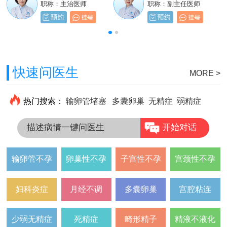
职称：主治医师
职称：主治医师
职称：主治医师
职称：副主任医师
快速问医生
MORE >
热门搜索：
输卵管堵塞
多囊卵巢
无精症
弱精症
描述病情一键问医生
开始对话
输卵管不孕
卵巢性不孕
子宫性不孕
宫颈性不孕
妇科炎症
月经不调
多囊卵巢
宫腔粘连
少弱无精症
死精症
畸形精子
精液不液化