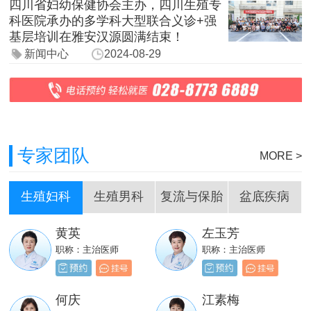
四川省妇幼保健协会主办，四川生殖专
科医院承办的多学科大型联合义诊+强
基层培训在雅安汉源圆满结束！
新闻中心
2024-08-29
专家团队
MORE >
生殖妇科
生殖男科
复流与保胎
盆底疾病
黄英
左玉芳
刘嵩
岳成堂
职称：主治医师
职称：主治医师
职称：主治医师
职称：主治医师
贺必新
邓天财
何庆
江素梅