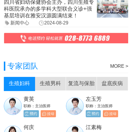
四川省妇幼保健协会主办，四川生殖专
科医院承办的多学科大型联合义诊+强
基层培训在雅安汉源圆满结束！
新闻中心
2024-08-29
专家团队
MORE >
生殖妇科
生殖男科
复流与保胎
盆底疾病
黄英
左玉芳
刘嵩
岳成堂
职称：主治医师
职称：主治医师
职称：主治医师
职称：主治医师
贺必新
邓天财
何庆
江素梅