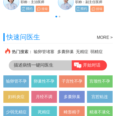
职称：主治医师
职称：主治医师
职称：主治医师
职称：副主任医师
快速问医生
MORE >
热门搜索：
输卵管堵塞
多囊卵巢
无精症
弱精症
描述病情一键问医生
开始对话
输卵管不孕
卵巢性不孕
子宫性不孕
宫颈性不孕
妇科炎症
月经不调
多囊卵巢
宫腔粘连
少弱无精症
死精症
畸形精子
精液不液化