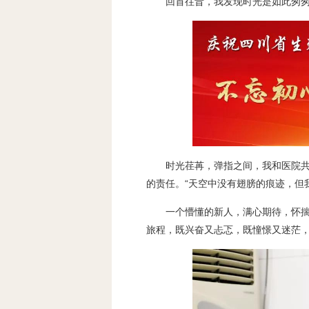
回首往昔，我发现时光是如此匆匆
时光荏苒，弹指之间，我和医院共
的责任。“天空中没有翅膀的痕迹，但
一个懵懂的新人，满心期待，怀
旅程，既兴奋又忐忑，既憧憬又迷茫