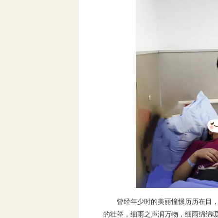
曾经年少时的美丽憧憬历历在目
的壮举，细雨之声润万物，细雨绵绵