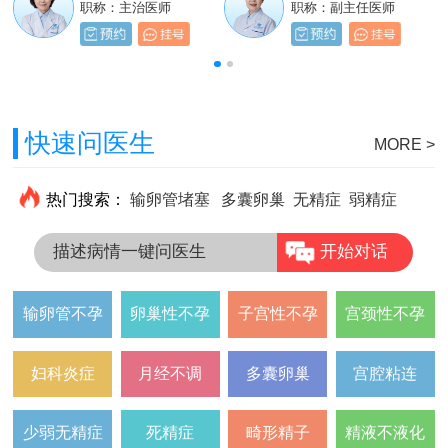
职称：主治医师
职称：主治医师
职称：主治医师
职称：副主任医师
快速问医生
MORE >
热门搜索：
输卵管堵塞
多囊卵巢
无精症
弱精症
描述病情一键问医生
开始对话
输卵管不孕
卵巢性不孕
子宫性不孕
宫颈性不孕
妇科炎症
月经不调
多囊卵巢
宫腔粘连
少弱无精症
死精症
畸形精子
精液不液化