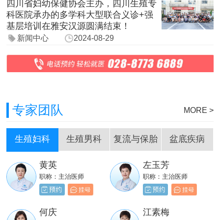
四川省妇幼保健协会主办，四川生殖专
科医院承办的多学科大型联合义诊+强
基层培训在雅安汉源圆满结束！
新闻中心
2024-08-29
专家团队
MORE >
生殖妇科
生殖男科
复流与保胎
盆底疾病
黄英
左玉芳
刘嵩
岳成堂
职称：主治医师
职称：主治医师
职称：主治医师
职称：主治医师
贺必新
邓天财
何庆
江素梅