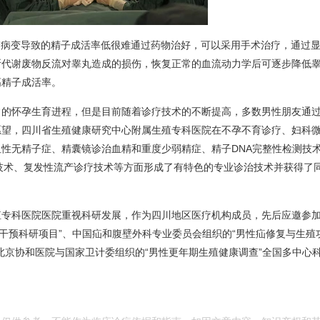
管病变导致的精子成活率低很难通过药物治好，可以采用手术治疗，通过
断代谢废物反流对睾丸造成的损伤，恢复正常的血流动力学后可逐步降低
高精子成活率。
常的怀孕生育进程，但是目前随着诊疗技术的不断提高，多数男性朋友通
愿望，四川省生殖健康研究中心附属生殖专科医院在不孕不育诊疗、妇科
性无精子症、精囊镜诊治血精和重度少弱精症、精子DNA完整性检测技
技术、复发性流产诊疗技术等方面形成了有特色的专业诊治技术并获得了
殖专科医院医院重视科研发展，作为四川地区医疗机构成员，先后应邀参
性干预科研项目”、中国疝和腹壁外科专业委员会组织的“男性疝修复与生殖
北京协和医院与国家卫计委组织的“男性更年期生殖健康调查”全国多中心