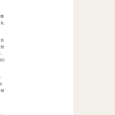
显微
睾丸
过合
微创
术、
同行
加
功
科研