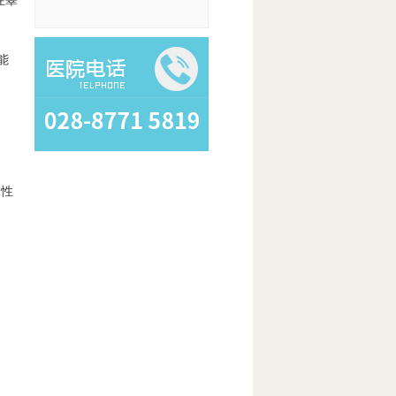
在睾
能
男性