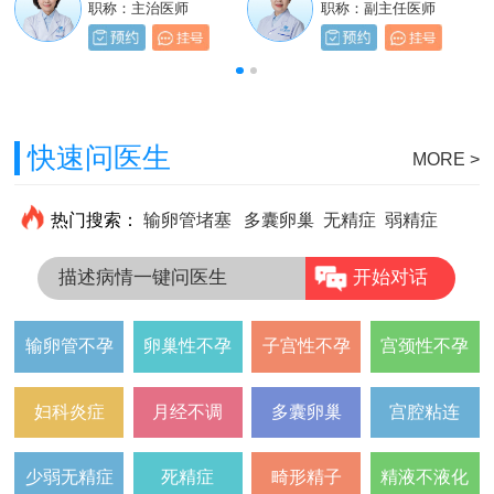
职称：主治医师
职称：主治医师
职称：主治医师
职称：副主任医师
快速问医生
MORE >
热门搜索：
输卵管堵塞
多囊卵巢
无精症
弱精症
描述病情一键问医生
开始对话
输卵管不孕
卵巢性不孕
子宫性不孕
宫颈性不孕
妇科炎症
月经不调
多囊卵巢
宫腔粘连
少弱无精症
死精症
畸形精子
精液不液化