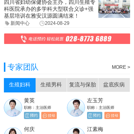
四川省妇幼保健协会主办，四川生殖专
科医院承办的多学科大型联合义诊+强
基层培训在雅安汉源圆满结束！
新闻中心
2024-08-29
专家团队
MORE >
生殖妇科
生殖男科
复流与保胎
盆底疾病
黄英
左玉芳
刘嵩
岳成堂
职称：主治医师
职称：主治医师
职称：主治医师
职称：主治医师
贺必新
邓天财
何庆
江素梅