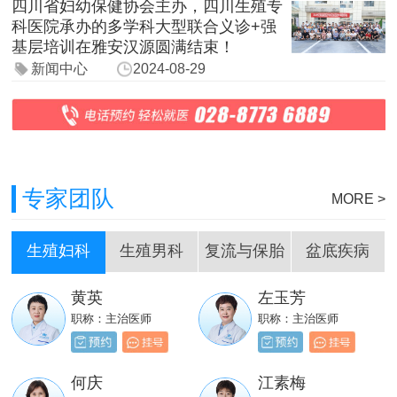
四川省妇幼保健协会主办，四川生殖专
科医院承办的多学科大型联合义诊+强
基层培训在雅安汉源圆满结束！
新闻中心
2024-08-29
专家团队
MORE >
生殖妇科
生殖男科
复流与保胎
盆底疾病
黄英
左玉芳
刘嵩
岳成堂
职称：主治医师
职称：主治医师
职称：主治医师
职称：主治医师
贺必新
邓天财
何庆
江素梅