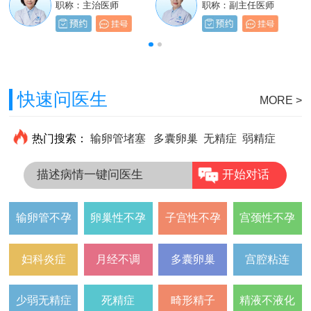
职称：主治医师
职称：主治医师
职称：主治医师
职称：副主任医师
快速问医生
MORE >
热门搜索：
输卵管堵塞
多囊卵巢
无精症
弱精症
描述病情一键问医生
开始对话
输卵管不孕
卵巢性不孕
子宫性不孕
宫颈性不孕
妇科炎症
月经不调
多囊卵巢
宫腔粘连
少弱无精症
死精症
畸形精子
精液不液化